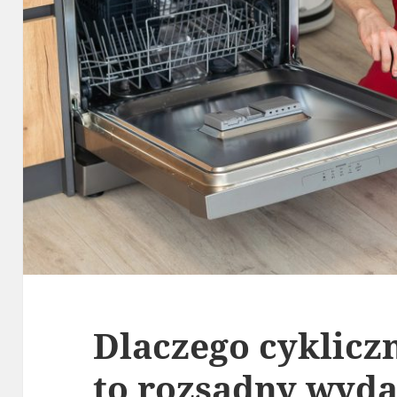
Dlaczego cyklicz
to rozsądny wydat