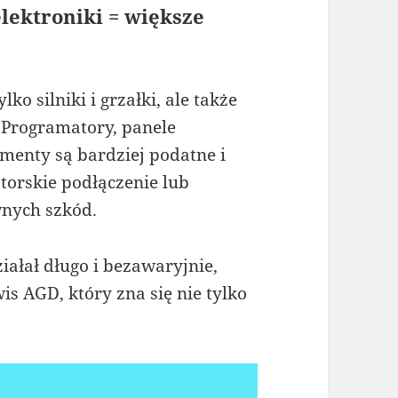
ektroniki = większe
o silniki i grzałki, ale także
 Programatory, panele
ementy są bardziej podatne i
orskie podłączenie lub
nych szkód.
ziałał długo i bezawaryjnie,
is AGD, który zna się nie tylko