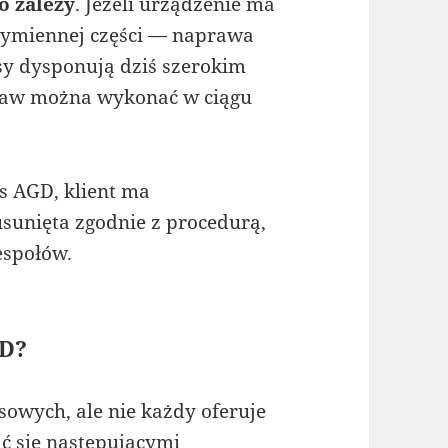
o zależy
. Jeżeli urządzenie ma
 wymiennej części — naprawa
isy dysponują dziś szerokim
praw można wykonać w ciągu
s AGD, klient ma
usunięta zgodnie z procedurą,
espołów.
GD?
owych, ale nie każdy oferuje
ć się następującymi