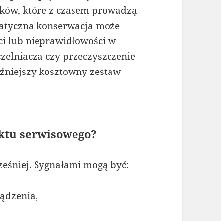
aków, które z czasem prowadzą
matyczna konserwacja może
ci lub nieprawidłowości w
zelniacza czy przeczyszczenie
późniejszy kosztowny zestaw
nktu serwisowego?
ześniej. Sygnałami mogą być:
ądzenia,