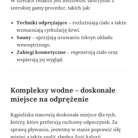
W strefach relaksu jest możliwość skorzystać z
szerokiej gamy procedur, takich jak:
Techniki odprężające
– rozluźniają ciało a także
wzmacniają cyrkulację krwi.
Sauny
– sprzyjają usuwaniu toksyn układu
wewnętrznego.
Zabiegi kosmetyczne
– regenerują ciało oraz
wspierają jej wygląd.
Kompleksy wodne – doskonałe
miejsce na odprężenie
Kąpieliska stanowią doskonałe miejsce dla tych,
którzy, które preferują ruchomy odpoczynek. Za
sprawą pływaniu, jesteśmy w stanie poprawić siłę
mięśni a także spalić zbędną ilość kalorii.