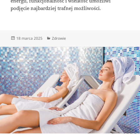
energii, funkcjonalność i wielkość umożliwi
podjęcie najbardziej trafnej możliwości.
Data
Kategorie
18 marca 2025
Zdrowie
publikacji