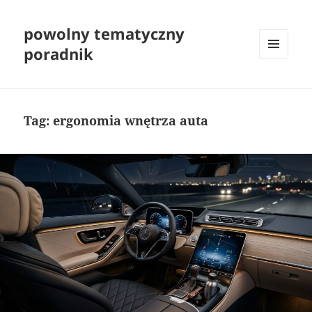
powolny tematyczny
poradnik
MENU
I
WIDGETY
Tag:
ergonomia wnętrza auta