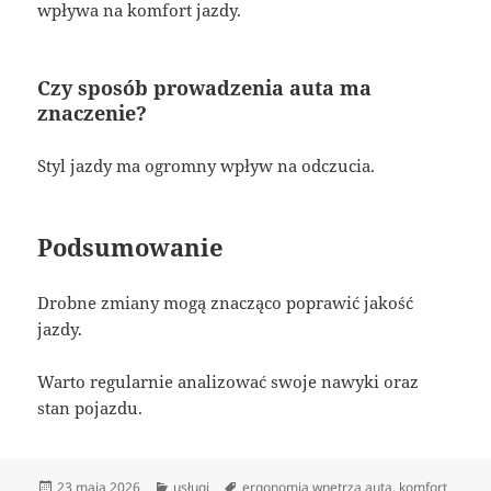
wpływa na komfort jazdy.
Czy sposób prowadzenia auta ma
znaczenie?
Styl jazdy ma ogromny wpływ na odczucia.
Podsumowanie
Drobne zmiany mogą znacząco poprawić jakość
jazdy.
Warto regularnie analizować swoje nawyki oraz
stan pojazdu.
Data
Kategorie
Tagi
23 maja 2026
usługi
ergonomia wnętrza auta
,
komfort